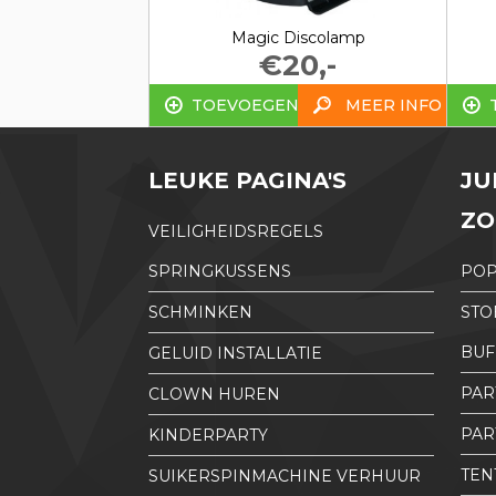
Magic Discolamp
€20,-
TOEVOEGEN
MEER INFO
LEUKE PAGINA'S
JU
ZO
VEILIGHEIDSREGELS
SPRINGKUSSENS
PO
SCHMINKEN
STO
BUF
GELUID INSTALLATIE
PAR
CLOWN HUREN
PAR
KINDERPARTY
TEN
SUIKERSPINMACHINE VERHUUR