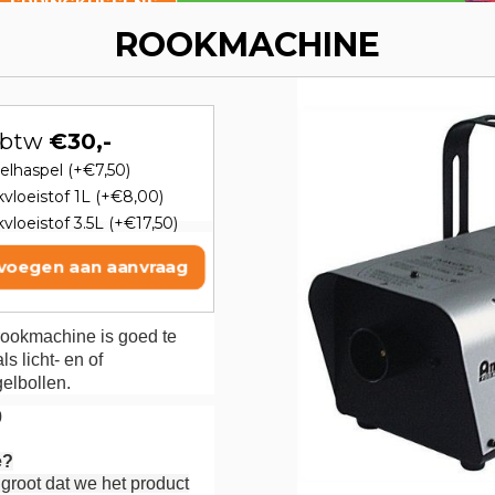
E SPRINGKUSSENS
ROOKMACHINE
. btw
€30,-
elhaspel (+€7,50)
kvloeistof 1L (+€8,00)
vloeistof 3.5L (+€17,50)
voegen aan aanvraag
 rookmachine is goed te
s licht- en of
egelbollen.
0
e?
groot dat we het product