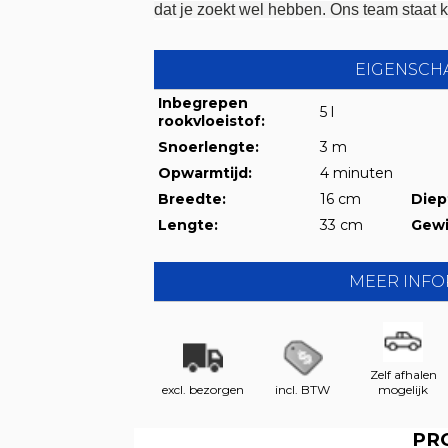
dat je zoekt wel hebben. Ons team staat k
EIGENSCH
Inbegrepen
5 l
rookvloeistof:
Snoerlengte:
3 m
Opwarmtijd:
4 minuten
Breedte:
16 cm
Diep
Lengte:
33 cm
Gewi
MEER INFO
Zelf afhalen
excl. bezorgen
incl. BTW
mogelijk
PR