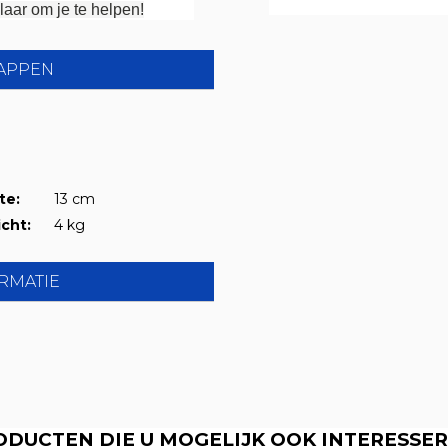
laar om je te helpen!
APPEN
te:
13 cm
cht:
4 kg
RMATIE
ODUCTEN DIE U MOGELIJK OOK INTERESSER