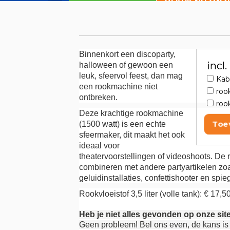
BEKIJK NU ONZ
Binnenkort een discoparty,
incl
halloween of gewoon een
leuk, sfeervol feest, dan mag
Kab
een rookmachine niet
roo
ontbreken.
rook
Deze krachtige rookmachine
Toe
(1500 watt) is een echte
sfeermaker, dit maakt het ook
ideaal voor
theatervoorstellingen of videoshoots. De
combineren met andere partyartikelen zoal
geluidinstallaties, confettishooter en spi
Rookvloeistof 3,5 liter (volle tank): € 17,5
Heb je niet alles gevonden op onze sit
Geen probleem! Bel ons even, de kans is 