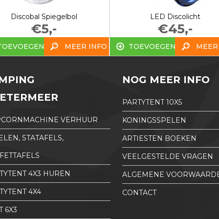
Discobal Spiegelbol
LED Discolicht
€5,-
€45,-
TOEVOEGEN
MEER INFO
TOEVOEGEN
MEER
MPING
NOG MEER INFO
ETERMEER
PARTYTENT 10X5
PCORNMACHINE VERHUUR
KONINGSSPELEN
ELEN, STATAFELS,
ARTIESTEN BOEKEN
FETTAFELS
VEELGESTELDE VRAGEN
TYTENT 4X3 HUREN
ALGEMENE VOORWAARD
TYTENT 4X4
CONTACT
T 6X3