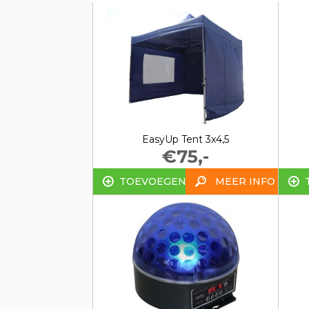
EasyUp Tent 3x4,5
€75,-
TOEVOEGEN
MEER INFO