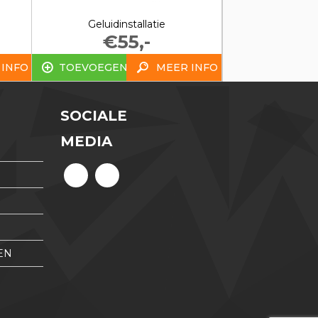
Geluidinstallatie
€55,-
 INFO
TOEVOEGEN
MEER INFO
SOCIALE
MEDIA
EN