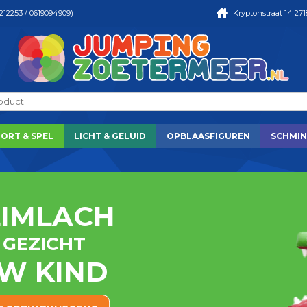
212253 / 0619094909)
Kryptonstraat 14 271
PORT & SPEL
LICHT & GELUID
OPBLAASFIGUREN
SCHMIN
LIMLACH
N JE KINDEREN
N IN ONZE
 GEZICHT
 JONG
W KIND