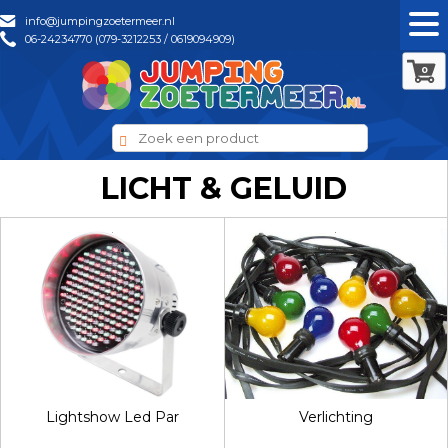
info@jumpingzoetermeer.nl
06-24234770 (079-3212253 / 0619094909)
0
LICHT & GELUID
Lightshow Led Par
Verlichting