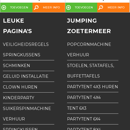
TOEVOEGEN
MEER INFO
TOEVOEGEN
MEER INFO
LEUKE
JUMPING
PAGINA'S
ZOETERMEER
VEILIGHEIDSREGELS
POPCORNMACHINE
SPRINGKUSSENS
VERHUUR
SCHMINKEN
STOELEN, STATAFELS,
BUFFETTAFELS
GELUID INSTALLATIE
PARTYTENT 4X3 HUREN
CLOWN HUREN
PARTYTENT 4X4
KINDERPARTY
TENT 6X3
SUIKERSPINMACHINE
VERHUUR
PARTYTENT 6X4
SPRINGKUSSEN
PARTYTENT 8X4