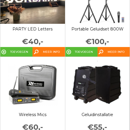
PARTY LED Letters
Portable Geluidset 800W
€40,-
€100,-
TOEVOEGEN
MEER INFO
TOEVOEGEN
MEER INFO
Wireless Mics
Geluidinstallatie
€60,-
€55,-