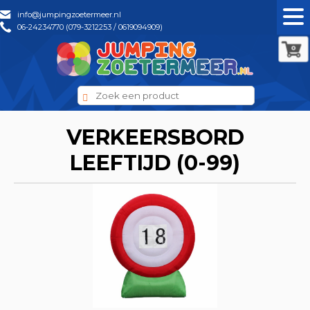
info@jumpingzoetermeer.nl
06-24234770 (079-3212253 / 0619094909)
0
VERKEERSBORD
LEEFTIJD (0-99)