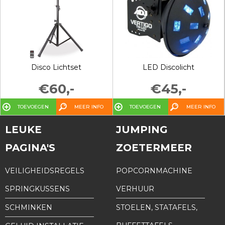
Disco Lichtset
LED Discolicht
€60,-
€45,-
TOEVOEGEN
MEER INFO
TOEVOEGEN
MEER INFO
LEUKE
JUMPING
PAGINA'S
ZOETERMEER
VEILIGHEIDSREGELS
POPCORNMACHINE
SPRINGKUSSENS
VERHUUR
SCHMINKEN
STOELEN, STATAFELS,